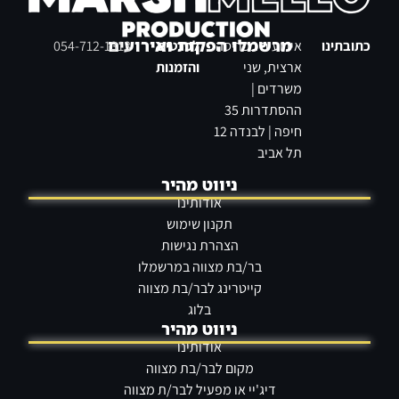
מרשמלו הפקות ואירועים
כתובתינו
אירועים בפריסה
לפרטים
054-712-1313
ארצית, שני
והזמנות
משרדים |
ההסתדרות 35
חיפה | לבנדה 12
תל אביב
תסרוקות יפות לבת מצווה
ניווט מהיר
אודותינו
תקנון שימוש
הצהרת נגישות
בר/בת מצווה במרשמלו
קייטרינג לבר/בת מצווה
בלוג
ניווט מהיר
אודותינו
מקום לבר/בת מצווה
שירי בת מצווה מרגשים
דיג'יי או מפעיל לבר/ת מצווה