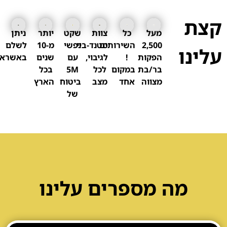
קצת
מעל
כל
צוות
שקט
יותר
ניתן
סטטיק ובן אל תבורי הזמנת הופעה
2,500
השירותים
סטנד-ביי
נפשי
מ-10
לשלם
עלינו
הפקות
!
לגיבוי,
עם
שנים
באשראי
בר/בת
במקום
לכל
5M
בכל
מצווה
אחד
מצב
ביטוח
הארץ
של
נועה קירל קילר או יום דוקו vip
מה מספרים עלינו