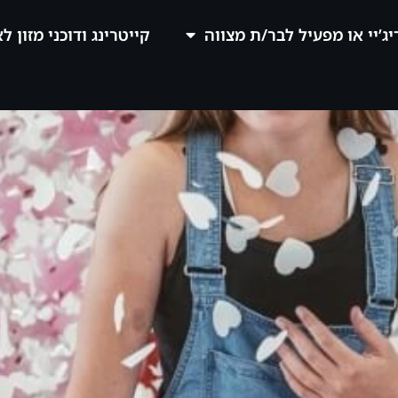
יג’יי או מפעיל לבר/ת מצווה
קייטרינג ודוכני מזון ל