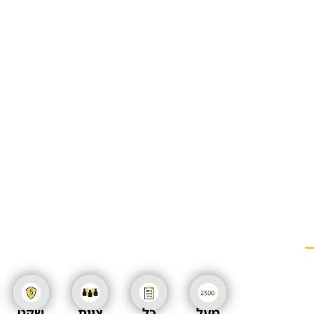
מעל
כל
צוות
שקט