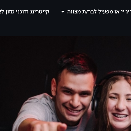
יג’יי או מפעיל לבר/ת מצווה
קייטרינג ודוכני מזון ל