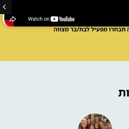
 תבחרו מפעיל לבת/בר מצווה
הפעלות לבת / לבר מצווה בבית
ת