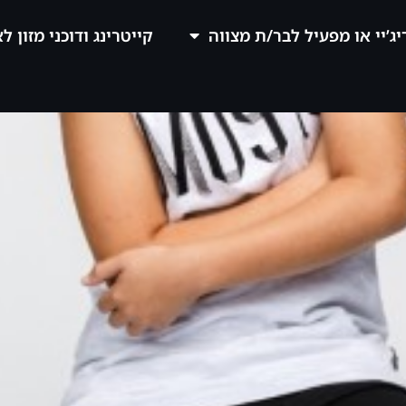
יג’יי או מפעיל לבר/ת מצווה
קייטרינג ודוכני מזון ל