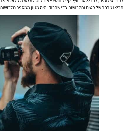
לפני הצלומים, להביא סנדוויץ’ קליל וחטיפי אנרגיה. לא מומלץ לאכול א
תביאו מבחר של סטים ותלבושות כדי שהבוק יהיה מגוון ממספר תלבושות 