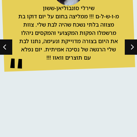
מיה שריד
וואוווווו, פשוט אין מילים בפי איך אפשר
לסכם יום מרגש שכזה תודה לכם צוות
מרשמלו: שירן, אושרה, מיכל, ליאור וצוות
הצלמים הענקתם לנו יום שכולו יום בת
מצווש מהנה , מקצועי, מרגש ומלא
חוויות.בימי קורונה אילו היום הזה מחליף
בגדול את האירוע הסטנדרטי. ממליצה בלב
מלא אהבה וחום. צוות מרשמלו אתם מספר
אחת.