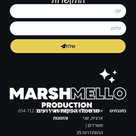
שלח
מרשמלו הפקות ואירועים
כתובתינו
אירועים בפריסה
לפרטים
054-712-1313
ארצית, שני
והזמנות
משרדים |
ההסתדרות 35