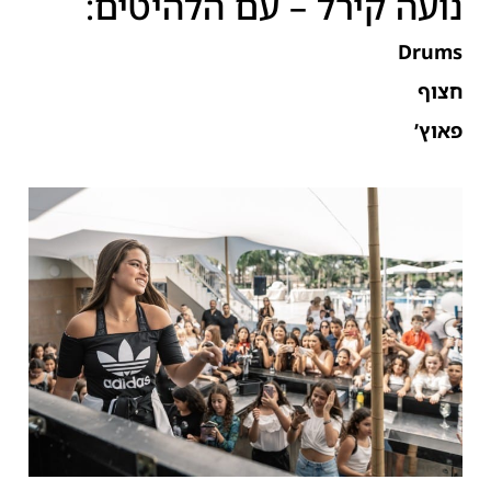
נועה קירל – עם הלהיטים:
Drums
חצוף
פאוץ’