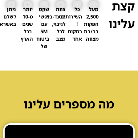
קצת
מעל
כל
צוות
שקט
יותר
ניתן
2,500
השירותים
סטנד-ביי
נפשי
מ-10
לשלם
עלינו
הפקות
!
לגיבוי,
עם
שנים
באשראי
בר/בת
במקום
לכל
5M
בכל
מצווה
אחד
מצב
ביטוח
הארץ
של
אולם לבת / לבר מצווה בחיפה
מה מספרים עלינו