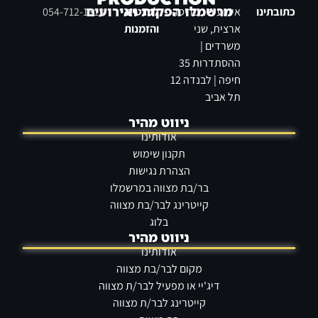
מרשמלו הפקות ואירועים
כתובתינו
אירועים בפריסה
לפרטים
054-712-1313
ארצית, שני
והזמנות
משרדים |
ההסתדרות 35
חיפה | לבנדה 12
תל אביב
ניווט מהיר
אודותינו
תקנון שימוש
הצהרת נגישות
בר/בת מצווה במרשמלו
קייטרינג לבר/בת מצווה
בלוג
ניווט מהיר
אודותינו
מקום לבר/בת מצווה
דיג'יי או מפעיל לבר/ת מצווה
קייטרינג לבר/ת מצווה