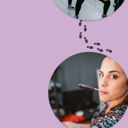
סטטיק ובן אל תבורי הזמנת הופעה
נועה קירל קילר או יום דוקו vip