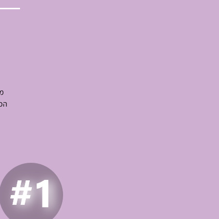
מר
הכל