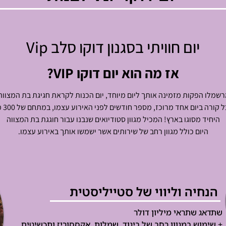
יום חוויתי בסגנון דוקו סלב Vip
אז מה הוא יום דוקו VIP?
שמלו הפקות מזמינה אותך ליום מיוחד, יום הכנות לקראת חגיגת בת המצווה
 קורה ביום אחד מרוכז, מספר חודשים לפני האירוע עצמו, במתחם של 300 מ’
היחיד מסוגו בארץ! המכיל מגוון סטודיואים שנבנו עבור חוגגת בת המצווה
היום כולל מגוון רחב של שירותים אשר ישמשו אותך באירוע עצמו.
הנחיה וליווי של סטייליסטית
שתדאג שתראי מיליון דולר
+ שימוש במגוון רחב של ביגוד, שמלות, אקססוריז ותכשיטים