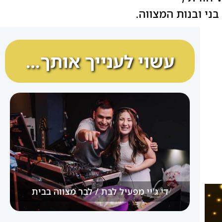
ני ובנות המצווה.
עשוי לענייך אותך…
די ג'יי מפעיל לבת / לבר מצווה בבית