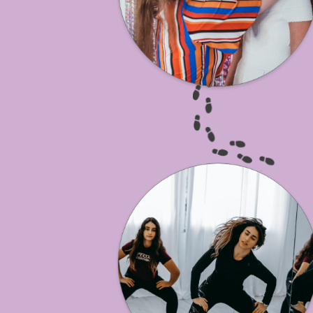
די ג’יי מפעיל לבת / לבר מצווה בבית