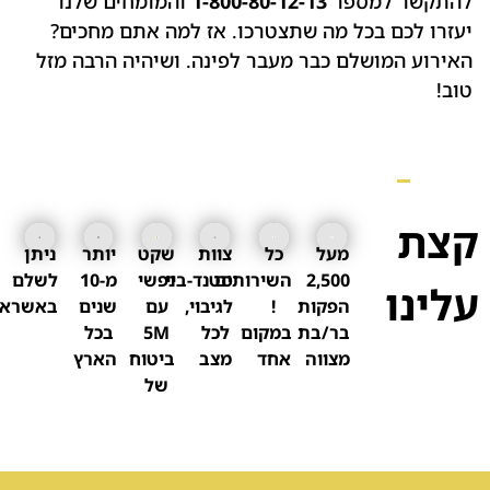
להתקשר למספר
1-800-80-12-13
והמומחים שלנו
יעזרו לכם בכל מה שתצטרכו. אז למה אתם מחכים?
האירוע המושלם כבר מעבר לפינה. ושיהיה הרבה מזל
טוב!
קצת
מעל
כל
צוות
שקט
יותר
ניתן
2,500
השירותים
סטנד-ביי
נפשי
מ-10
לשלם
עלינו
הפקות
!
לגיבוי,
עם
שנים
באשראי
בר/בת
במקום
לכל
5M
בכל
מצווה
אחד
מצב
ביטוח
הארץ
של