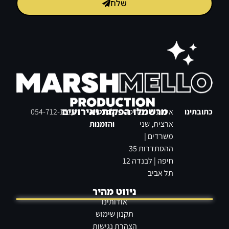
שלח
מרשמלו הפקות ואירועים
כתובתינו
אירועים בפריסה
לפרטים
054-712-1313
ארצית, שני
והזמנות
משרדים |
ההסתדרות 35
חיפה | לבנדה 12
תל אביב
ניווט מהיר
אודותינו
תקנון שימוש
הצהרת נגישות