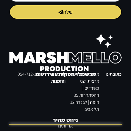
שלח
מרשמלו הפקות ואירועים
כתובתינו
אירועים בפריסה
לפרטים
054-712-1313
ארצית, שני
והזמנות
משרדים |
ההסתדרות 35
חיפה | לבנדה 12
תל אביב
ניווט מהיר
אודותינו