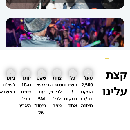
מועדון בת / בר מצווה בקריות
קצת
מעל
כל
צוות
שקט
יותר
ניתן
2,500
השירותים
סטנד-ביי
נפשי
מ-10
לשלם
עלינו
הפקות
!
לגיבוי,
עם
שנים
באשראי
בר/בת
במקום
לכל
5M
בכל
מצווה
אחד
מצב
ביטוח
הארץ
של