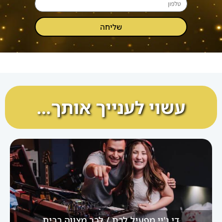
שליחה
עשוי לענייך אותך…
די ג'יי מפעיל לבת / לבר מצווה בבית