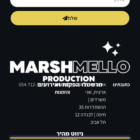
שלח
די ג’יי מפעיל לבת / לבר מצווה בבריכה
מרשמלו הפקות ואירועים
כתובתינו
אירועים בפריסה
לפרטים
054-712-1313
ארצית, שני
והזמנות
משרדים |
ההסתדרות 35
חיפה | לבנדה 12
תל אביב
תסרוקות יפות לבת מצווה
ניווט מהיר
אודותינו