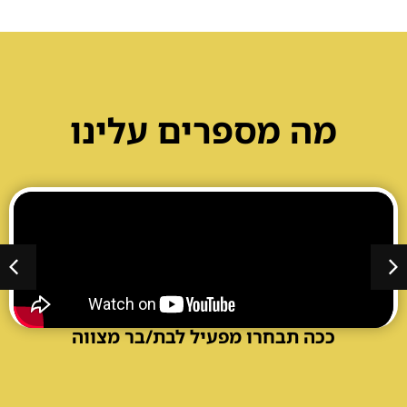
נועה קירל קילר או יום דוקו vip
מה מספרים עלינו
מצגת משודרגת לבר/בת מצווה
ככה תבחרו מפעיל לבת/בר מצווה