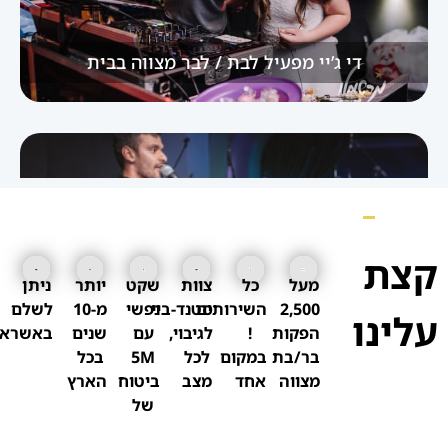
די ג’יי מפעיל לבת / לבר מצווה בבית
קצת
מעל
כל
צוות
שקט
יותר
ניתן
סטטיק ובן אל תבורי הזמנת הופעה
2,500
השירותים
סטנד-ביי
נפשי
מ-10
לשלם
עלינו
הפקות
!
לגיבוי,
עם
שנים
באשראי
בר/בת
במקום
לכל
5M
בכל
מצווה
אחד
מצב
ביטוח
הארץ
של